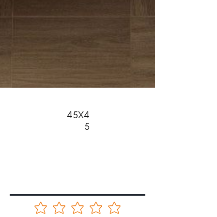
45X4
5