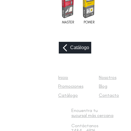
MASTER
POWER
Catálogo
Inicio
Nosotros
Promociones
Blog
Catálogo
Contacto
Encuentra tu
sucursal
más cercana
Contáctanos
7484 - 6976