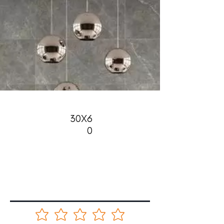
30X6
0