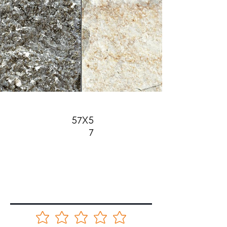
57X5
7