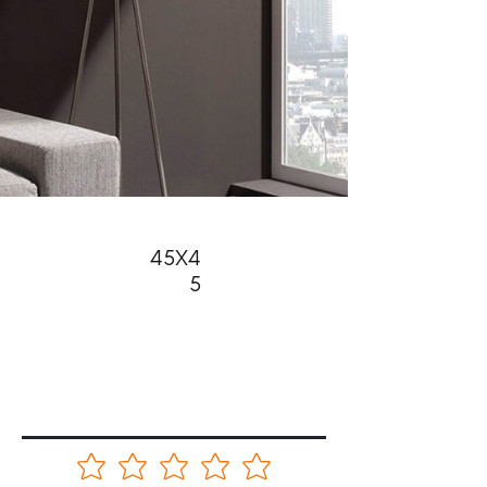
45X4
5