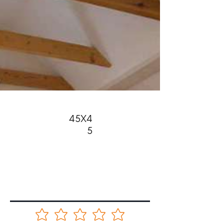
45X4
5