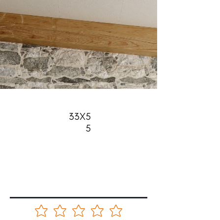
33X5
5