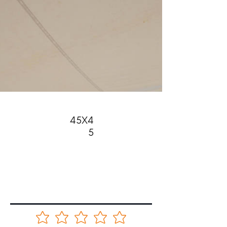
45X4
5