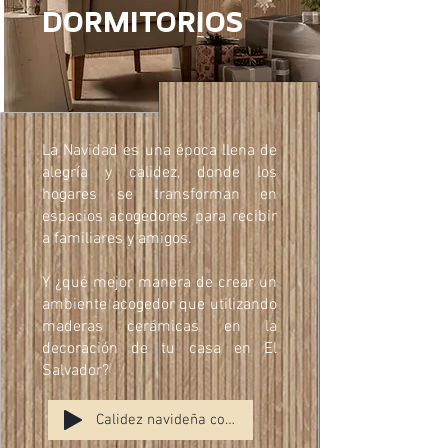
DORMITORIOS
La Navidad es una época llena de
alegría y calidez, donde los
hogares se transforman en
espacios acogedores para recibir
a familiares y amigos.
Y ¿qué mejor manera de crear un
ambiente acogedor que utilizando
maderas cerámicas en la
decoración de tu casa en El
Salvador?
Calidez navideña con maderas cerámicas