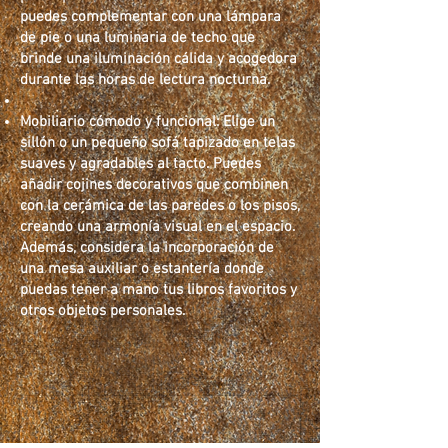
puedes complementar con una lámpara
de pie o una luminaria de techo que
brinde una iluminación cálida y acogedora
durante las horas de lectura nocturna.
Mobiliario cómodo y funcional: Elige un
sillón o un pequeño sofá tapizado en telas
suaves y agradables al tacto. Puedes
añadir cojines decorativos que combinen
con la cerámica de las paredes o los pisos,
creando una armonía visual en el espacio.
Además, considera la incorporación de
una mesa auxiliar o estantería donde
puedas tener a mano tus libros favoritos y
otros objetos personales.