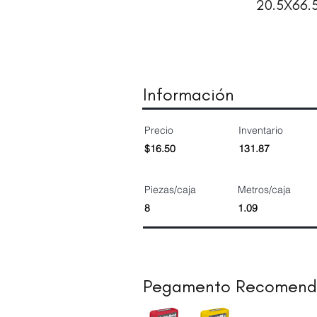
20.5X66.
Información
Precio
Inventario
$16.50
131.87
Piezas/caja
Metros/caja
8
1.09
Pegamento Recomen