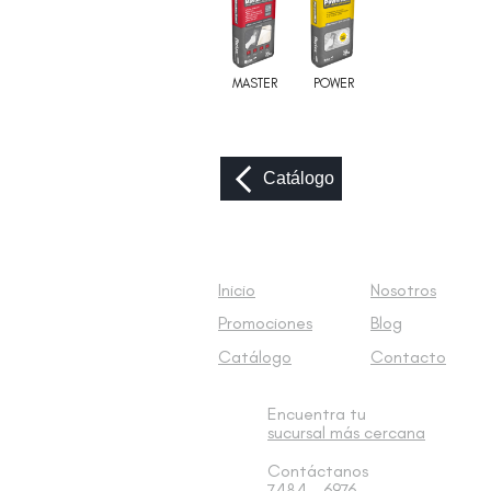
MASTER
POWER
Catálogo
Inicio
Nosotros
Promociones
Blog
Catálogo
Contacto
Encuentra tu
sucursal
más cercana
Contáctanos
7484 - 6976