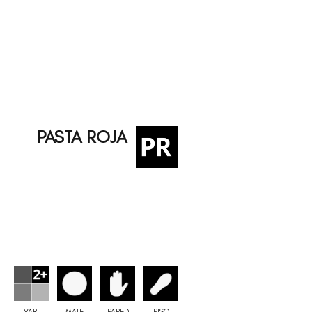
PASTA ROJA
VARI
MATE
PARED
PISO