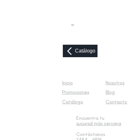
,,,
Catálogo
Inicio
Nosotros
Promociones
Blog
Catálogo
Contacto
Encuentra tu
sucursal
más cercana
Contáctanos
7484 - 6976