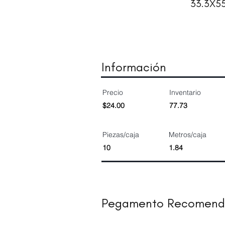
33.3X5
Información
Precio
Inventario
$24.00
77.73
Piezas/caja
Metros/caja
10
1.84
Pegamento Recomen