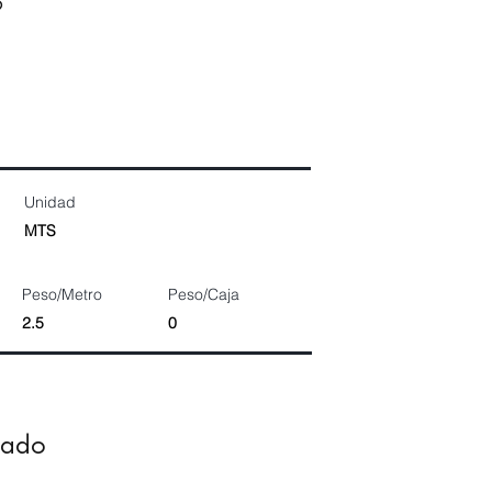
9
Unidad
MTS
Peso/Metro
Peso/Caja
2.5
0
dado