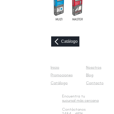
MULTI
MASTER
Catálogo
Inicio
Nosotros
Promociones
Blog
Catálogo
Contacto
Encuentra tu
sucursal
más cercana
Contáctanos
7484 - 6976