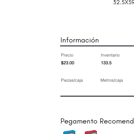
32.5X5
Información
Precio
Inventario
$23.00
133.5
Piezas/caja
Metros/caja
Pegamento Recomen