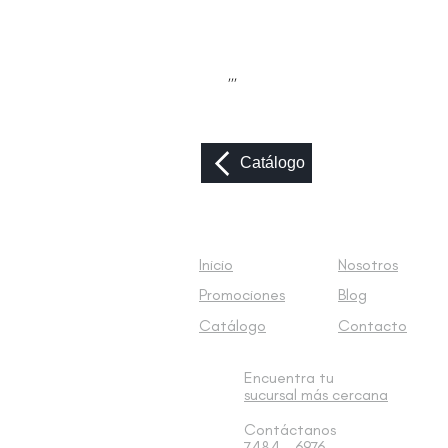
,,,
Catálogo
Inicio
Nosotros
Promociones
Blog
Catálogo
Contacto
Encuentra tu
sucursal
más cercana
Contáctanos
7484 - 6976