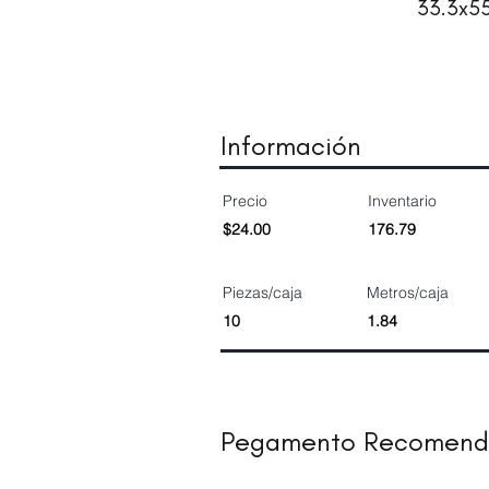
33.3x5
Información
Precio
Inventario
$24.00
176.79
Piezas/caja
Metros/caja
10
1.84
Pegamento Recomen