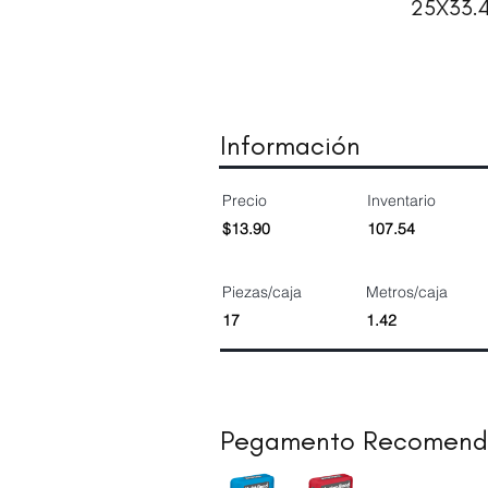
25X33.
Información
Precio
Inventario
$13.90
107.54
Piezas/caja
Metros/caja
17
1.42
Pegamento Recomen