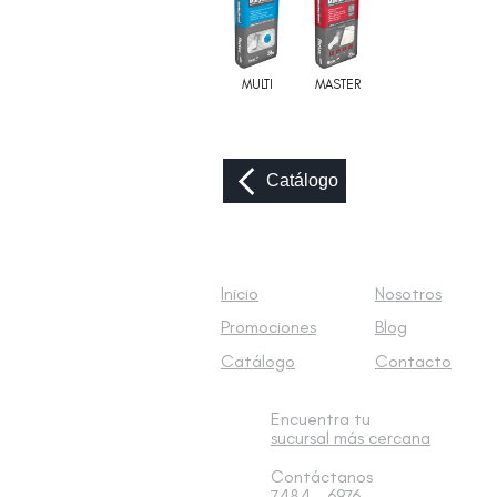
MULTI
MASTER
Catálogo
Inicio
Nosotros
Promociones
Blog
Catálogo
Contacto
Encuentra tu
sucursal
más cercana
Contáctanos
7484 - 6976