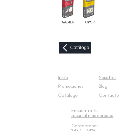
MASTER
POWER
Catálogo
Inicio
Nosotros
Promociones
Blog
Catálogo
Contacto
Encuentra tu
sucursal
más cercana
Contáctanos
7484 - 6976