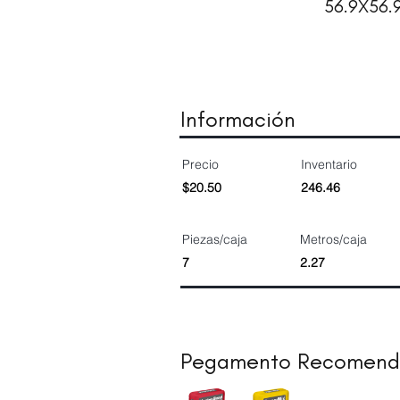
56.9X56.
Información
Precio
Inventario
$20.50
246.46
Piezas/caja
Metros/caja
7
2.27
Pegamento Recomen