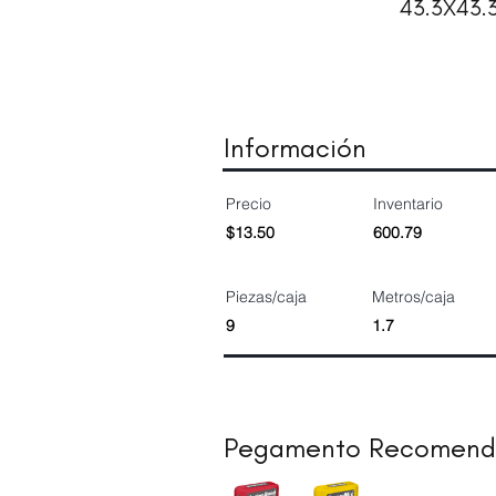
43.3X43.
Información
Precio
Inventario
$13.50
600.79
Piezas/caja
Metros/caja
9
1.7
Pegamento Recomen