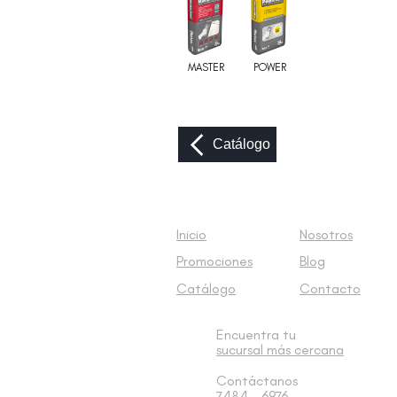
MASTER
POWER
Catálogo
Inicio
Nosotros
Promociones
Blog
Catálogo
Contacto
Encuentra tu
sucursal
más cercana
Contáctanos
7484 - 6976