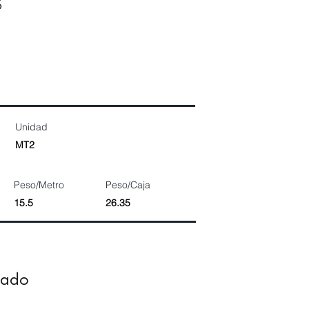
3
Unidad
MT2
Peso/Metro
Peso/Caja
15.5
26.35
dado